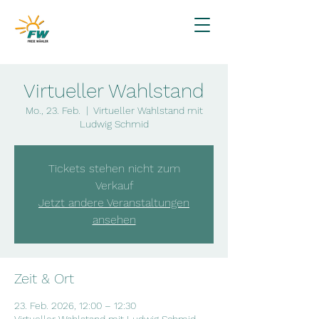
Virtueller Wahlstand
Mo., 23. Feb.
  |  
Virtueller Wahlstand mit
Ludwig Schmid
Tickets stehen nicht zum
Verkauf
Jetzt andere Veranstaltungen
ansehen
Zeit & Ort
23. Feb. 2026, 12:00 – 12:30