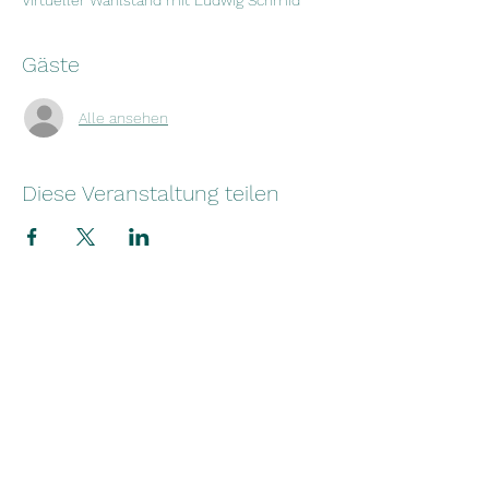
Virtueller Wahlstand mit Ludwig Schmid
Gäste
Alle ansehen
Diese Veranstaltung teilen
Freie Wähler Kreisverband
Raiffeisenbank Beuerberg
IBAN: DE87
7016 9333 0000 7316
17
Impressum
Datenschutzerkl
ärung
Transparenzbek
anntmachung